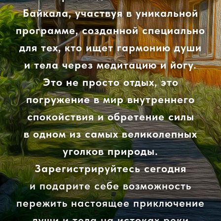
Байкала, участвуя в уникальной
программе, созданной специально
для тех, кто ищет гармонию души
и тела через медитацию и йогу.
Это не просто отдых, это
погружение в мир внутреннего
спокойствия и обретение силы
в одном из самых великолепных
уголков природы.
Зарегистрируйтесь сегодня
и подарите себе возможность
пережить настоящее приключение
души и тела на истоках реки