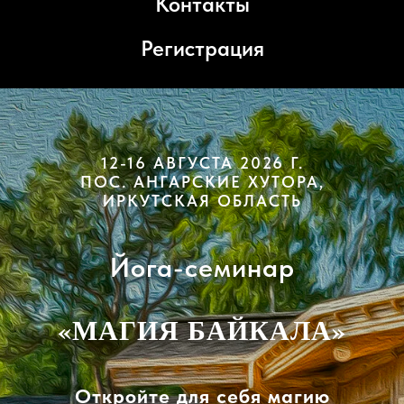
Контакты
Регистрация
12-16 АВГУСТА 2026 Г.
ПОС. АНГАРСКИЕ ХУТОРА,
ИРКУТСКАЯ ОБЛАСТЬ
Йога-семинар
«МАГИЯ БАЙКАЛА»
Откройте для себя магию